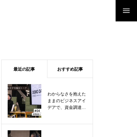
最近の記事
おすすめ記事
わからなさを抱えた
美大生と他分野の学
ままのビジネスアイ
生をマッチング。そ
デアで、資金調達は
こで生まれる偶発性
可能なのか？
に期待したい