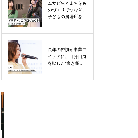
ムサビ生とまちをも
学生チームで挑ん
のづくりでつなぎ、
だ、自らの発意をと
子どもの居場所を増
ことん掘り下げ、向
やしたい
き合い続けること
長年の習慣が事業ア
電子工作を超え
イデアに。自分自身
た“無用の長物”の居
を映した“良き相談
場所をつくる
相手”をつくり出す