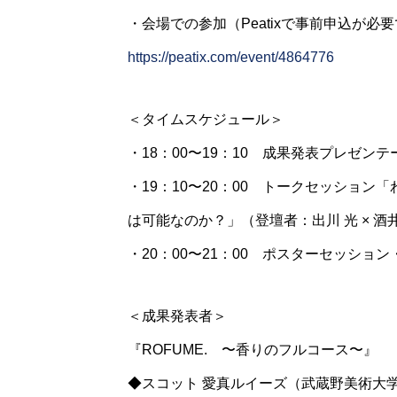
・会場での参加（Peatixで事前申込が必
https://peatix.com/event/4864776
＜タイムスケジュール＞
・18：00〜19：10 成果発表プレゼン
・19：10〜20：00 トークセッショ
は可能なのか？」（登壇者：出川 光 × 酒
・20：00〜21：00 ポスターセッシ
＜成果発表者＞
『ROFUME. 〜香りのフルコース〜』
◆スコット 愛真ルイーズ（武蔵野美術大学