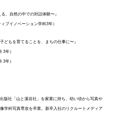
に捉える、自然の中での対話体験〜』
NEWS
ティブイノベーション学科3年）
お知らせ
子どもを育てることを、まちの仕事に〜』
ABOUT
 3年）
武蔵野美術大学実験区に
 3年）
AWARD
MAU SOCIAL IMPACT
ACCELERAT
系の出版社「山と溪谷社」を家業に持ち、幼い頃から写真や
アクセラレーションプロ
像学科写真専攻を卒業。新卒入社のリクルートメディア