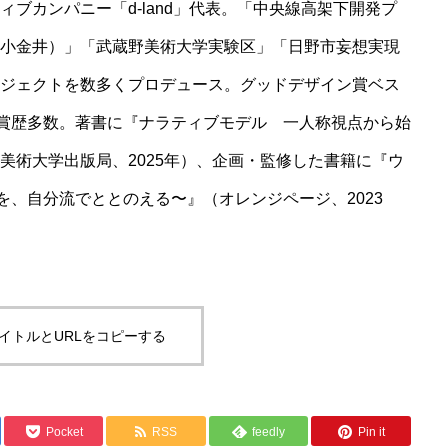
ブカンパニー「d-land」代表。「中央線高架下開発プ
小金井）」「武蔵野美術大学実験区」「日野市妄想実現
ジェクトを数多くプロデュース。グッドデザイン賞ベス
受賞歴多数。著書に『ナラティブモデル 一人称視点から始
美術大学出版局、2025年）、企画・監修した書籍に『ウ
を、自分流でととのえる〜』（オレンジページ、2023
イトルとURLをコピーする
Pocket
RSS
feedly
Pin it