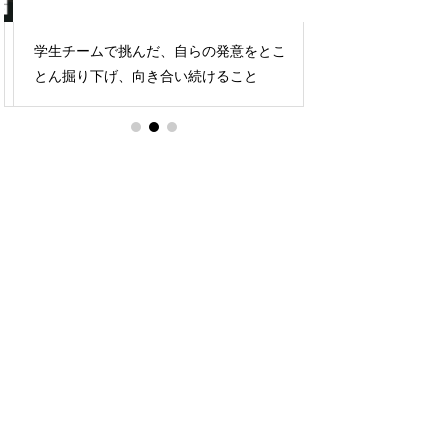
学生チームで挑んだ、自らの発意をとこ
わからなさを抱え
とん掘り下げ、向き合い続けること
デアで、資金調達