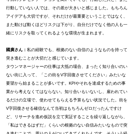
行動していない人では、その差が大きいと感じました。もちろん
アイデアも大切ですが、それだけが最重要ということではなく、
また動けば動くほどリスクは下がり、自分だけでなく他の人も一
緒にリスクを取ってくれるような環境が生まれます。
國廣さん：
私の経験でも、根拠のない自信のようなものを持って
突き進むことが大切だと感じています。
タウンマネージャーの仕事は大抵の場合、まったく知り合いのい
ない街に入って、「この街をV字回復させてください」みたいな
要望から始まることが多いです。KPIやそれを達成するための事
業から考えなくてはならない。知り合いもいないし、雇われてい
るだけの立場で、使わせてもらえる予算もない状況でした。街を
V字回復させる確信なんて当初はもちろんゼロだったんですけ
ど、リサーチを進め仮説を立て実証することを繰り返しながら、
「私はできるはずだ」くらいの根拠のない自信みたいなもので突
き進むことで、周りの人がついてきてくれたんです。そういう経