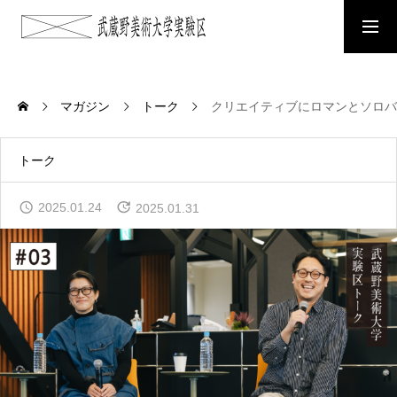
NEWS
お知らせ
マガジン
トーク
クリエイティブにロマンとソロバ
ABOUT
トーク
武蔵野美術大学実験区について
2025.01.24
2025.01.31
AWARD
MAU SOCIAL IMPACT AWARDについて
ACCELERATION PROGRAM
アクセラレーションプログラムについて
MAGAZINE
実験区マガジン