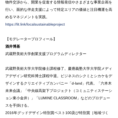
物件交渉から、開業を促進する情報発信やさまざまな事業企画を
行い、面的な伴走支援によって特定エリアの価値と注目機運を高
めるマネジメントを実践。
https://lit.link/localsustainableproject
【モデレータープロフィール】
酒井博基
武蔵野美術大学創業支援プログラムディレクター
武蔵野美術大学大学院修士課程修了。慶應義塾大学大学院メディ
アデザイン研究科博士課程中退。ビジネスのシクミとシカケをデ
ザインするクリエイティブカンパニー「d-land」代表。「六本木
未来会議」「中央線高架下プロジェクト（コミュニティステーシ
ョン東小金井）」「LUMINE CLASSROOM」などのプロデュー
スを手掛ける。
2016年グッドデザイン特別賞ベスト100及び特別賞［地域づく