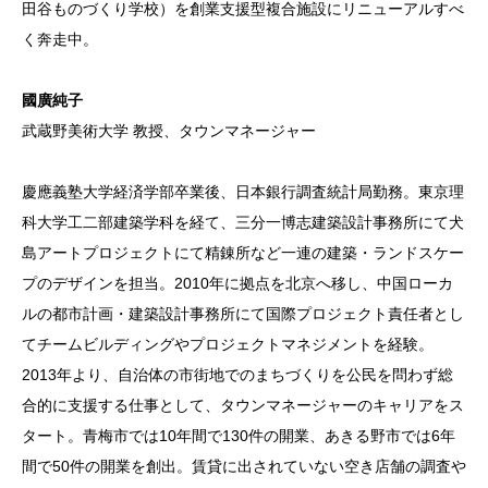
田谷ものづくり学校）を創業支援型複合施設にリニューアルすべ
く奔走中。
國廣純子
武蔵野美術大学 教授、タウンマネージャー
慶應義塾大学経済学部卒業後、日本銀行調査統計局勤務。東京理
科大学工二部建築学科を経て、三分一博志建築設計事務所にて犬
島アートプロジェクトにて精錬所など一連の建築・ランドスケー
プのデザインを担当。2010年に拠点を北京へ移し、中国ローカ
ルの都市計画・建築設計事務所にて国際プロジェクト責任者とし
てチームビルディングやプロジェクトマネジメントを経験。
2013年より、自治体の市街地でのまちづくりを公民を問わず総
合的に支援する仕事として、タウンマネージャーのキャリアをス
タート。青梅市では10年間で130件の開業、あきる野市では6年
間で50件の開業を創出。賃貸に出されていない空き店舗の調査や