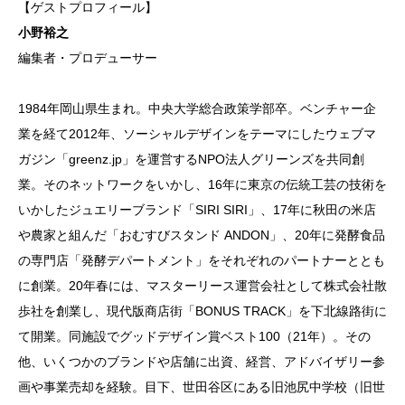
【ゲストプロフィール】
小野裕之
編集者・プロデューサー
1984年岡山県生まれ。中央大学総合政策学部卒。ベンチャー企
業を経て2012年、ソーシャルデザインをテーマにしたウェブマ
ガジン「greenz.jp」を運営するNPO法人グリーンズを共同創
業。そのネットワークをいかし、16年に東京の伝統工芸の技術を
いかしたジュエリーブランド「SIRI SIRI」、17年に秋田の米店
や農家と組んだ「おむすびスタンド ANDON」、20年に発酵食品
の専門店「発酵デパートメント」をそれぞれのパートナーととも
に創業。20年春には、マスターリース運営会社として株式会社散
歩社を創業し、現代版商店街「BONUS TRACK」を下北線路街に
て開業。同施設でグッドデザイン賞ベスト100（21年）。その
他、いくつかのブランドや店舗に出資、経営、アドバイザリー参
画や事業売却を経験。目下、世田谷区にある旧池尻中学校（旧世