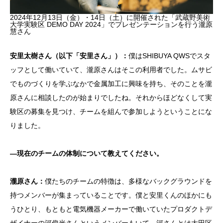
2024年12⽉13⽇（金）・14日（土）に開催された「武蔵野美術
大学実験区 DEMO DAY 2024」でプレゼンテーションを行う瀧原
慧さん
安里太樹さん（以下「安里さん」）：
僕はSHIBUYA QWSでスタ
ッフとして働いていて、瀧原さんはそこの利用者でした。ムサビ
でものづくりを学ぶなかで金属加工に興味を持ち、そのことを瀧
原さんに相談したのが始まりでしたね。それからほどなくして実
験区の募集を見つけ、チームを組んで参加しようということにな
りました。
―現在のチームの体制について教えてください。
瀧原さん：
僕たちのチームの特徴は、多様なバックグラウンドを
持つメンバーが集まっていることです。僕と安里くんのほかにも
うひとり、もともと電気機器メーカーで働いていたプロダクトデ
ザイナーの河俊光さんというメンバーもいて。河さんとは大田区