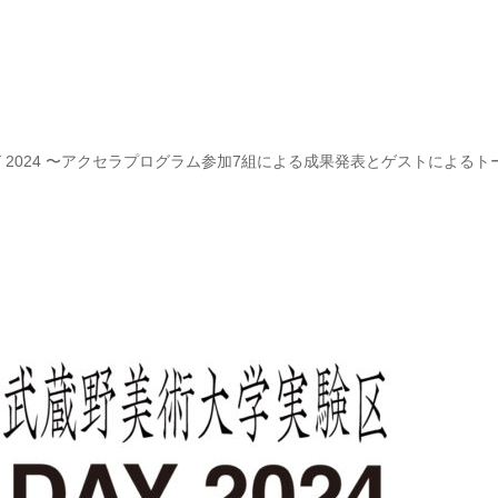
DAY 2024 〜アクセラプログラム参加7組による成果発表とゲストによる