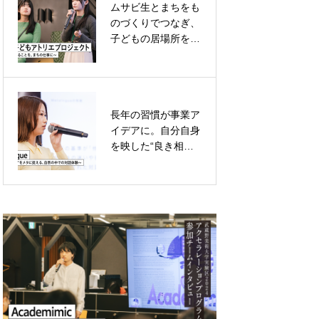
ムサビ生とまちをも
アクセラレーション
のづくりでつなぎ、
プログラムを全力で
子どもの居場所を増
駆け抜けた、2チー
やしたい
ムによる成果発表
長年の習慣が事業ア
学生チームで挑ん
イデアに。自分自身
だ、自らの発意をと
を映した“良き相談
ことん掘り下げ、向
相手”をつくり出す
き合い続けること