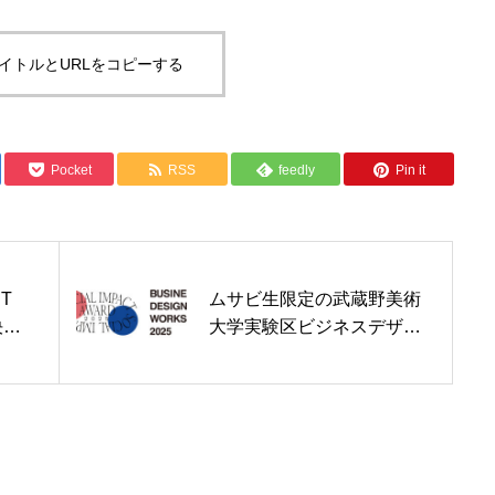
イトルとURLをコピーする
Pocket
RSS
feedly
Pin it
CT
ムサビ生限定の武蔵野美術
決
大学実験区ビジネスデザイ
ンワークショップを開催！