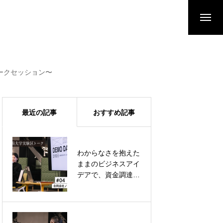
トークセッション〜
最近の記事
おすすめ記事
わからなさを抱えた
美大生と他分野の学
ままのビジネスアイ
生をマッチング。そ
デアで、資金調達は
こで生まれる偶発性
可能なのか？
に期待したい